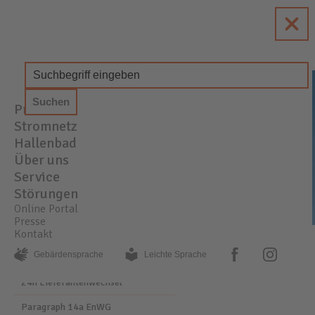
enewa
Energie + Wasser Wachtberg
Produkte
STROM
GAS
WASSER
Stromnetz
Hallenbad
Über uns
Service
Störungen
Online Portal
Presse
Kontakt
PRODUKTE
PHOTOVOLTAIK
facebook
instagram
Gebärden­sprache
Leichte Sprache
24h Lieferantenwechsel
Paragraph 14a EnWG