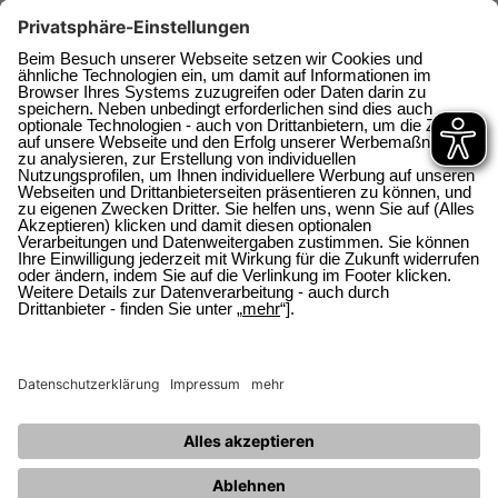
Projekterfassungsbogen aus und senden Sie uns einige Bilder
von der Außenansicht Ihres Hauses, sowie ein Foto von Ihrem
geöffneten Zählerschrank per E-Mail an
info(at)enewa.de
zu.
Wir werden Ihnen nach Erhalt dieser Informationen ein
entsprechendes Angebot zukommen lassen.
Projekterfassungsbogen zum Ausfüllen
Projekterfassungsbogen
145 KB
© 2026 Energie + Wasser Wachtberg
Datenschutz
Datenschutzeinstellungen
Impressum
Sitemap
Störmeldung
Information zur Barrierefreiheit
Zum Seitenanfang