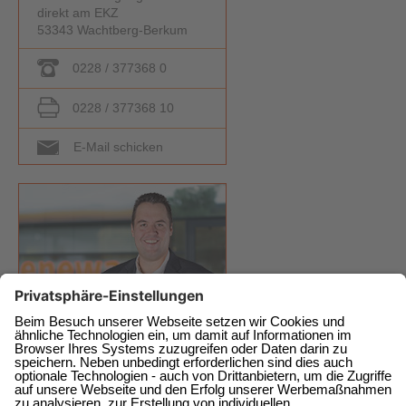
direkt am EKZ
53343 Wachtberg-Berkum
0228 / 377368 0
0228 / 377368 10
E-Mail schicken
enewa GmbH
Energie + Wasser Wachtberg
Am Wachtbergring 2a