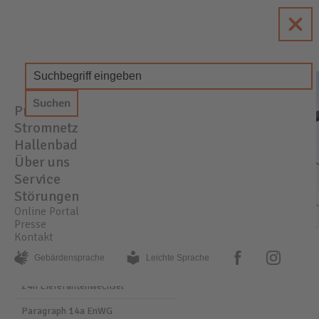
enewa
Energie + Wasser Wachtberg
Produkte
STROM
GAS
WASSER
Stromnetz
Hallenbad
Über uns
Service
Störungen
Online Portal
Presse
Kontakt
PRODUKTE
STROM
ENEWA DRACHENSTROM
facebook
instagram
Gebärden­sprache
Leichte Sprache
24h Lieferantenwechsel
Paragraph 14a EnWG