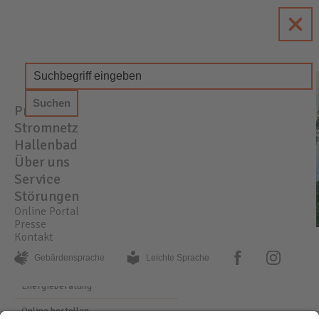
enewa
Energie + Wasser Wachtberg
Produkte
STROM
GAS
WASSER
Stromnetz
Hallenbad
Über uns
Service
Störungen
Online Portal
Presse
Kontakt
SERVICE
ABMELDUNG
facebook
instagram
Gebärden­sprache
Leichte Sprache
Energieberatung
Online bestellen