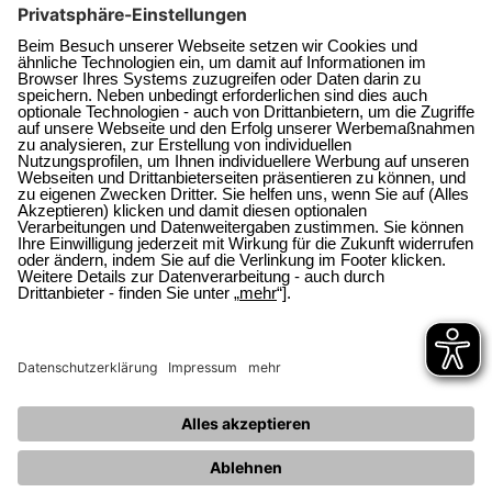
Verbraucherservice
Downloads
Störungsmeldungen
Planauskunft
Fragen und Antworten
Kündigungsformular
© 2026 Energie + Wasser Wachtberg
Datenschutz
Datenschutzeinstellungen
Impressum
Sitemap
Störmeldung
Information zur Barrierefreiheit
Zum Seitenanfang