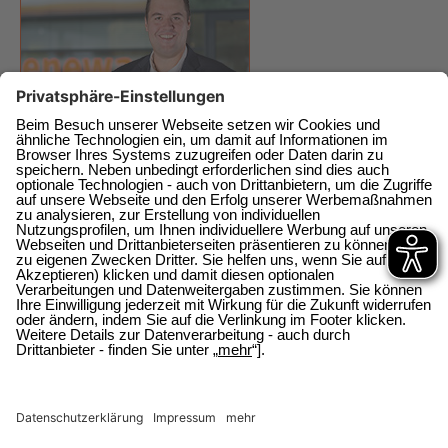
enewa GmbH
Energie + Wasser Wachtberg
Am Wachtbergring 2a
direkt am EKZ
53343 Wachtberg-Berkum
0228 / 377368 0
0228 / 377368 10
E-Mail schicken