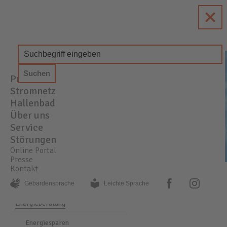
enewa
Energie + Wasser Wachtberg
Produkte
STROM
GAS
WASSER
Stromnetz
Hallenbad
Über uns
Service
Störungen
Online Portal
Presse
Kontakt
SERVICE
ENERGIEBERATUNG
ENERGIESPAREN
facebook
instagram
Gebärden­sprache
Leichte Sprache
Energieberatung
Energiesparen