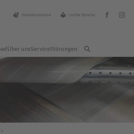
facebook
instagram
Gebärden­sprache
Leichte Sprache
bad
Über uns
Service
Störungen