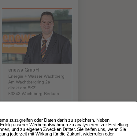
enewa GmbH
Energie + Wasser Wachtberg
Am Wachtbergring 2a
direkt am EKZ
53343 Wachtberg-Berkum
0228 / 377368 0
0228 / 377368 10
E-Mail schicken