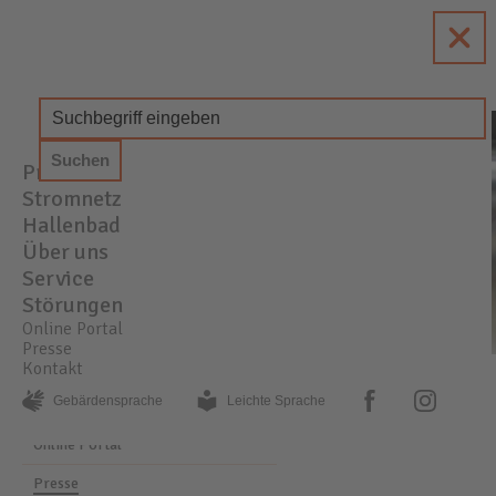
enewa
Energie + Wasser Wachtberg
Produkte
STROM
GAS
WASSER
Stromnetz
Hallenbad
Über uns
Service
Störungen
Online Portal
Presse
Kontakt
PRESSE
AKTUELLE MELDUNGEN
facebook
instagram
Gebärden­sprache
Leichte Sprache
Online Portal
Presse