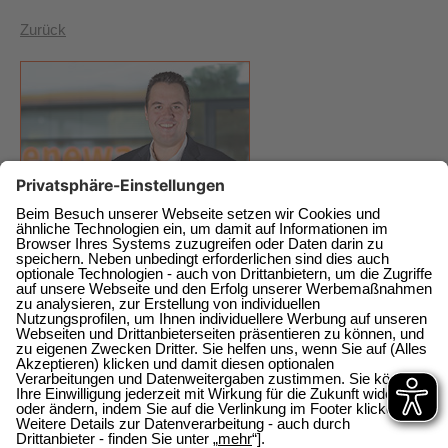
Zurück
enewa GmbH
Energie + Wasser Wachtberg
Am Wachtbergring 2a
direkt am EKZ
53343 Wachtberg-Berkum
0228 / 377368 0
0228 / 377368 10