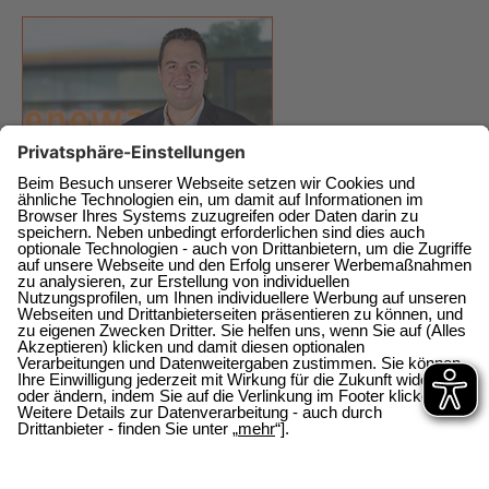
enewa GmbH
Energie + Wasser Wachtberg
Am Wachtbergring 2a
direkt am EKZ
53343 Wachtberg-Berkum
0228 / 377368 0
0228 / 377368 10
E-Mail schicken