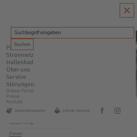
enewa
Energie + Wasser Wachtberg
Produkte
STROM
GAS
WASSER
Stromnetz
Hallenbad
Über uns
Service
Störungen
Online Portal
Presse
Kontakt
PRESSE
AKTUELLE MELDUNGEN
facebook
instagram
Gebärden­sprache
Leichte Sprache
Online Portal
Presse