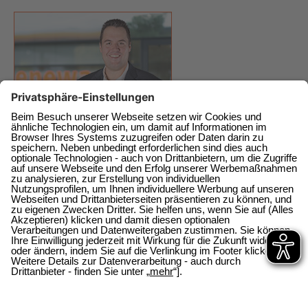
enewa GmbH
Energie + Wasser Wachtberg
Am Wachtbergring 2a
direkt am EKZ
53343 Wachtberg-Berkum
0228 / 377368 0
0228 / 377368 10
E-Mail schicken