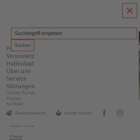
enewa
Energie + Wasser Wachtberg
Produkte
STROM
GAS
WASSER
Stromnetz
Hallenbad
Über uns
Service
Störungen
Online Portal
Presse
Kontakt
PRESSE
AKTUELLE MELDUNGEN
facebook
instagram
Gebärden­sprache
Leichte Sprache
Online Portal
Presse