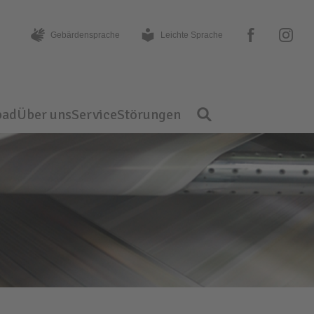
facebook
instagram
Gebärden­sprache
Leichte Sprache
bad
Über uns
Service
Störungen