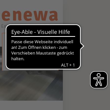
enewa
Energie + Wasser Wachtberg
STROM
GAS
WASSER