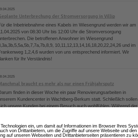
9.04.2025
Geplante Unterbrechung der Stromversorgung in Villip
Für die Inbetriebnahme eines Kabels im Wiesengrund werden wir am
11.04.2025 von 08:30 Uhr bis 12:00 Uhr die Stromversorgung
unterbrechen. Die betroffenen Anwohner im Wiesengrund
3,3a,3b,5,5a,5b,7,7a,7b,8,9, 10,11,12,13,14,16,18,20,22,24,26 und im
Frankenweg 1,2,4,6 wurden von uns entsprechend informiert. Wir
danken für Ihr Verständnis!
8.04.2025
Manchmal braucht es mehr als nur einen Frühjahrsputz
Darum finden in dieser Woche ein paar Renovierungsarbeiten in
unserem Kundencenter in Wachtberg-Berkum statt. Schließlich sollen
sich unsere Kunden bei einem Besuch auch wohlfühlen. Während der
Arbeiten, die teilweise in Eigenregie durchgeführt werden, bleibt unser
Kundencenter zu den regulären Öffnungszeiten geöffnet. Kleinere
Einschränkungen bitten wir zu entschuldigen.