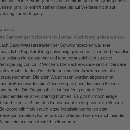
Ladesäulen in Berkum (am Einkaufszentrum vor dem Grodo) und in
Ließem (am Köllenhof) stehen diese bis auf Weiteres nicht zur
Nutzung zur Verfügung.
4.04.2025
Die Sanierungsarbeiten im Hallenbad Wachtberg gehen weiter!
Nach Sand-/Wasserstrahlen der Schwimmbecken war eine
zusätzliche Kugelstrahlung notwendig geworden. Diese Vorbehandlun
war bislang nicht absehbar und führt voraussichtlich zu einer
Verzögerung von ca. 2 Wochen. Die Beckenwände sind mittlerweile
glatt verputzt. In den Duschräumen sind die Arbeiten ebenfalls
vorangekommen. Die alten Wandfliesen wurden abgestemmt,
anschließend wurden die Wände verputzt und die neuen Fliesen
angebracht. Die Eingangshalle ist fast fertig gestellt. Die
Zwischendecke ist vollständig montiert. Es gibt nur noch einige
Restarbeiten, z. B. um den Lichtschacht zu verputzen. Im Bereich
Elektrotechnik finden auch letzte Installationsarbeiten statt
(Bewegungsmelder, Kameras). Anschließend werden auch hier die
Wände einen neuen Anstrich bekommen.