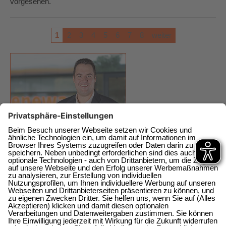
vorgesehen.
1
2
3
4
5
6
7
8
weiter
enewa GmbH
Energie + Wasser Wachtberg
Am Wachtbergring 2a
direkt am EKZ
53343 Wachtberg-Berkum
0228 / 377368 0