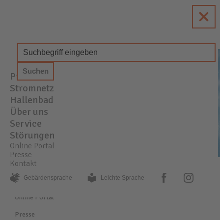
enewa
Energie + Wasser Wachtberg
Produkte
STROM
GAS
WASSER
Stromnetz
Hallenbad
Über uns
Service
Störungen
Online Portal
Presse
Kontakt
PRESSE
AKTUELLE MELDUNGEN
facebook
instagram
Gebärden­sprache
Leichte Sprache
Online Portal
Presse