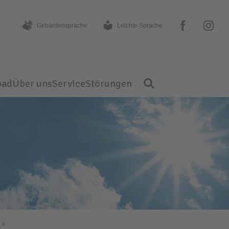
facebook
instagram
Gebärden­sprache
Leichte Sprache
bad
Über uns
Service
Störungen