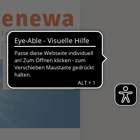
enewa
Energie + Wasser Wachtberg
STROM
GAS
WASSER