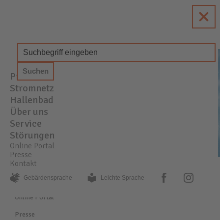
enewa
Energie + Wasser Wachtberg
Produkte
STROM
GAS
WASSER
Stromnetz
Hallenbad
Über uns
Service
Störungen
Online Portal
Presse
Kontakt
PRESSE
AKTUELLE MELDUNGEN
facebook
instagram
Gebärden­sprache
Leichte Sprache
Online Portal
Presse