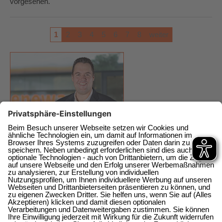
vorgesehen.
1
2
3
4
5
6
7
8
weiter
enewa GmbH
Energie + Wasser Wachtberg
Am Wachtbergring 2a
direkt am EKZ
53343 Wachtberg-Berkum
0228 / 377368 0