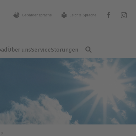
facebook
instagram
Gebärden­sprache
Leichte Sprache
bad
Über uns
Service
Störungen