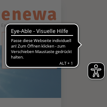
enewa
Energie + Wasser Wachtberg
STROM
GAS
WASSER