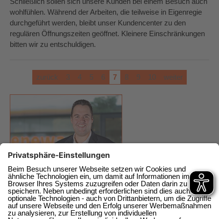
Schließlich sollen sich unsere Kunden bei einem Besuch auch
wohlfühlen. Während der Arbeiten, die teilweise in Eigenregie
durchgeführt werden, bleibt unser Kundencenter zu den
regulären Öffnungszeiten geöffnet. Kleinere Einschränkungen
bitten wir zu entschuldigen.
zurück
3
4
5
6
7
8
9
10
weiter
enewa GmbH
Energie + Wasser Wachtberg
Am Wachtbergring 2a