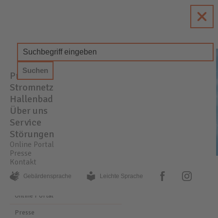
enewa
Energie + Wasser Wachtberg
Produkte
STROM
GAS
WASSER
Stromnetz
Hallenbad
Über uns
Service
Störungen
Online Portal
Presse
Kontakt
PRESSE
AKTUELLE MELDUNGEN
facebook
instagram
Gebärden­sprache
Leichte Sprache
Online Portal
Presse