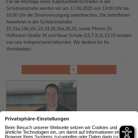
Für die Montage eines Kabelverteilerschranks in der
Schützenstraße werden wir am 17.06.2025 von 13:00 Uhr bis
16:00 Uhr die Stromversorgung unterbrechen. Die betroffenen
Anwohner in der Schützenstraße
15,15a,15b,15c,22,24,26,26a,28,32, sowie Pfarrer Dr.
Hoffmann Straße 26 und Neue Schule 3,5,7,9,11,13,15 wurden
von uns entsprechend informiert. Wir danken für Ihr
Verständnis!
zurück
1
2
3
4
5
6
7
8
weiter