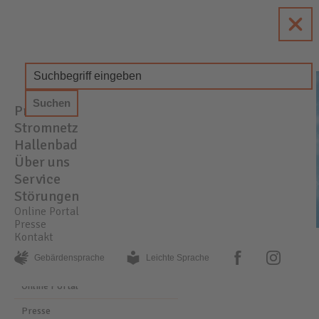
enewa
Energie + Wasser Wachtberg
Produkte
STROM
GAS
WASSER
Stromnetz
Hallenbad
Über uns
Service
Störungen
Online Portal
Presse
Kontakt
PRESSE
AKTUELLE MELDUNGEN
facebook
instagram
Gebärden­sprache
Leichte Sprache
Online Portal
Presse