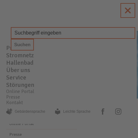
enewa
Energie + Wasser Wachtberg
Produkte
STROM
GAS
WASSER
Stromnetz
Hallenbad
Über uns
Service
Störungen
Online Portal
Presse
Kontakt
PRESSE
AKTUELLE MELDUNGEN
facebook
instagram
Gebärden­sprache
Leichte Sprache
Online Portal
Presse