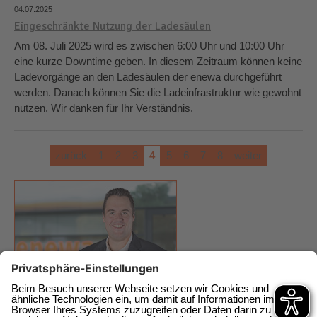
04.07.2025
Eingeschränkte Nutzung der Ladesäulen
Am 08. Juli 2025 wird es zwischen 6:00 Uhr und 10:00 Uhr
eine kurze Downtime geben. In diesem Zeitraum können keine
Ladevorgänge an den Ladesäulen der enewa durchgeführt
werden. Danach können Sie die Ladeinfrastruktur wie gewohnt
nutzen. Wir danken für Ihr Verständnis.
zurück
1
2
3
4
5
6
7
8
weiter