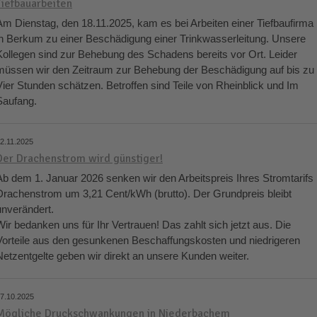
Tiefbauarbeiten
Am Dienstag, den 18.11.2025, kam es bei Arbeiten einer Tiefbaufirma
in Berkum zu einer Beschädigung einer Trinkwasserleitung. Unsere
Kollegen sind zur Behebung des Schadens bereits vor Ort. Leider
müssen wir den Zeitraum zur Behebung der Beschädigung auf bis zu
Vier Stunden schätzen. Betroffen sind Teile von Rheinblick und Im
Saufang.
2.11.2025
Der Drachenstrom wird günstiger!
Ab dem 1. Januar 2026 senken wir den Arbeitspreis Ihres Stromtarifs
Drachenstrom um 3,21 Cent/kWh (brutto). Der Grundpreis bleibt
unverändert.
Wir bedanken uns für Ihr Vertrauen! Das zahlt sich jetzt aus. Die
Vorteile aus den gesunkenen Beschaffungskosten und niedrigeren
Netzentgelte geben wir direkt an unsere Kunden weiter.
7.10.2025
Mögliche Druckschwankungen in Niederbachem