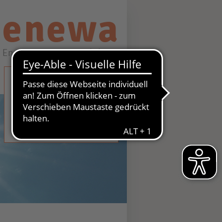
enewa
Energie + Wasser Wachtberg
STROM
GAS
WASSER