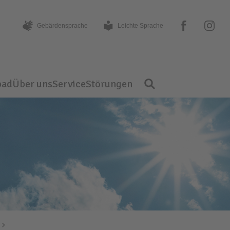
facebook
instagram
Gebärden­sprache
Leichte Sprache
bad
Über uns
Service
Störungen