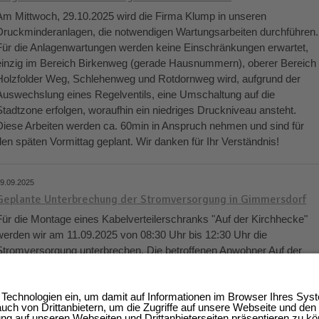
Am Mittwoch, 29.10.2025 wird die Firma Klump in unseren
Druckminderanlagen, die notwendigen Wartungsarbeiten durchführen.
Für die Anlagenwartungen werden keine Einschränkungen erwartet,
einzig im Bereich Birkenweg (gerade Hausnummern), oberer Bereich
Holzfolder Weg, Schlehenweg und Rotdornweg wird, aufgrund der
Auswechslung eines Regelventils, eine Umschaltung auf die
Stadtzone erfolgen, woraufhin ein niedriges Druckniveau ansteht.
Diese Arbeiten werden ca. 60min in Anspruch nehmen und sind für
den späten Vormittag geplant. Wir danken für Ihr Verständnis!
9.09.2025
Geplante Unterbrechung der Stromversorgung in Gimmersdorf
Für die Montage eines Kabelverteilerschranks "Auf der Kirchhecke"
werden wir am 11.09.2025 von 08:30 Uhr bis 12:30 Uhr die
Stromversorgung unterbrechen. Die betroffenen Anwohner Auf der
Kirchhecke 1,2,3,4,5,6,7,8,9,10,11,12,14, sowie im Hüllenviertel 6,8,8
und Unterdorf 18,20,22,13b,15,17 wurden von uns entsprechend
informiert. Wir danken für Ihr Verständnis!