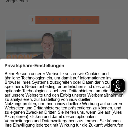
vorgesehen.
1
2
3
4
5
6
7
8
weiter
enewa GmbH
Energie + Wasser Wachtberg
Am Wachtbergring 2a
direkt am EKZ
53343 Wachtberg-Berkum
0228 / 377368 0