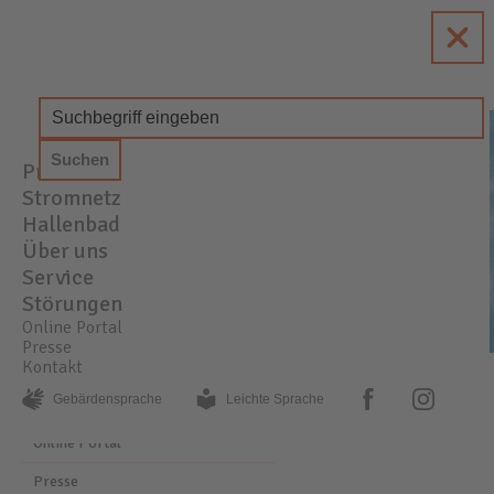
enewa
Energie + Wasser Wachtberg
Produkte
STROM
GAS
WASSER
Stromnetz
Hallenbad
Über uns
Service
Störungen
Online Portal
Presse
Kontakt
PRESSE
AKTUELLE MELDUNGEN
facebook
instagram
Gebärden­sprache
Leichte Sprache
Online Portal
Presse